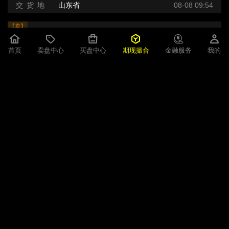
交 货 地
山东省
08-08 09:54
【卖】
车用尿素颗粒
2800元/吨
首页
卖盘中心
买盘中心
期现撮合
金融服务
我的
即期现货
1吨
3天
规 格
国标
交 货 地
山东省
08-08 09:54
【卖】
硫酸铵
1100元/吨
即期现货
1吨
3天
规 格
99%
交 货 地
江苏省
08-08 09:52
【卖】
车用尿素液
2300元/吨
即期现货
9999吨
3天