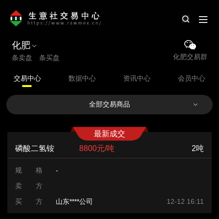
化肥
化肥交易群
条卖盘 条买盘
交易中心
数据中心
资讯中心
会员中心
全部交易商品
最新成交
磷酸二氢铵
8800元/吨
2吨
规 格
-
卖 方
买 方
山东****公司
12-12 16:11