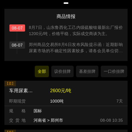
商品情报
8月7日，山东鲁西化工己内级硫酸铵最新出厂报价
08-07
1200元/吨，价格平稳，实际成交商谈为主。
郑州商品交易所8月6日发布风险提示函：近期影响
08-07
尿素市场的不确定性因素较多，请各会员单位切实
加强投资者教育和风险防范工作，提醒投资者理性
参与，合规交易。
全部
议价挂牌
基差挂牌
一口价挂牌
【卖】
车用尿素颗粒
2600元/吨
即期现货
1000吨
7天
规 格
国标
交 货 地
河南省 > 郑州市
08-08 10:35