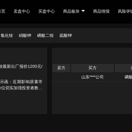
首页
卖盘中心
买盘中心
商品板块
商品情报
风险评
氯化铵
硝酸钾
磷酸二铵
硫酸钾
最新出厂报价1200元/
卖方
买方
。
山东****公司
磷
提示函：近期影响尿素市
单位切实加强投资者教育
参与，合规交易。